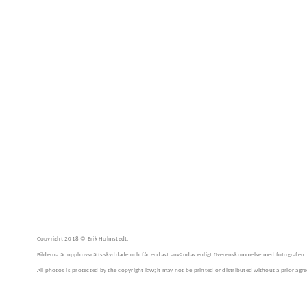
Copyright 2018 © Erik Holmstedt.
Bilderna är upphovsrättsskyddade och får endast användas enligt överenskommelse med fotografen.
All photos is protected by the copyright law; it may not be printed or distributed without a prior ag